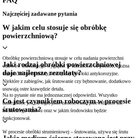
FAQ
Najczęściej zadawane pytania
W jakim celu stosuje się obróbkę
powierzchniową?
Obróbkę powierzchniową stosuje w celu nadania powierzchni
Jaki rodzaj obróbki powierzchniowej
odlewów określonego wyglądu. W zależności od potrzeb, można
daje najlepsze rezultaty?
uzyskać różne struktury, kolory czy powłoki antykorozyjne.
Niektóre z zabiegów, jak śrutowanie czy bębnowanie, dodatkowo
usuwają ostre krawędzie detalu.
Na to pytanie nie ma jednoznacznej odpowiedzi. Wszystko
Co jest czynnikiem roboczym w procesie
uzależnione jest od tego, jakie zastosowanie przewidziano dla
śrutowania?
konkretnego odlewu oraz w jakim środowisku będzie
funkcjonował.
W procesie obróbki strumieniowej – śrutowania, używa się śrutu