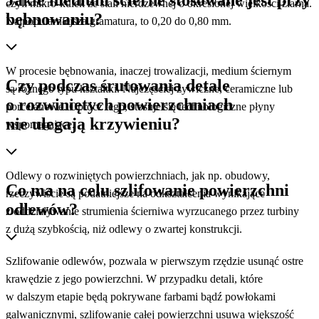
Jakie medium ścierne stosowane jest przy
czyli mikro-kulek ze stali nierdzewnej o określonej wielkości ziarna.
bębnowaniu?
Najpopularniejsza gramatura, to 0,20 do 0,80 mm.
W procesie bębnowania, inaczej trowalizacji, medium ściernym
Czy podczas śrutowania detale
są różnego typu kształtki. Najczęściej żywiczne, ceramiczne lub
o rozwiniętych powierzchniach
porcelanowe. Oprócz tego, stosuje się technologiczne płyny
nie ulegają krzywieniu?
wspomagające.
Odlewy o rozwiniętych powierzchniach, jak np. obudowy,
Co ma na celu szlifowanie powierzchni
rzeczywiście są podatniejsze na odkształcenia wynikające
odlewów?
z oddziaływanie strumienia ścierniwa wyrzucanego przez turbiny
z dużą szybkością, niż odlewy o zwartej konstrukcji.
Szlifowanie odlewów, pozwala w pierwszym rzędzie usunąć ostre
krawędzie z jego powierzchni. W przypadku detali, które
w dalszym etapie będą pokrywane farbami bądź powłokami
galwanicznymi, szlifowanie całej powierzchni usuwa większość